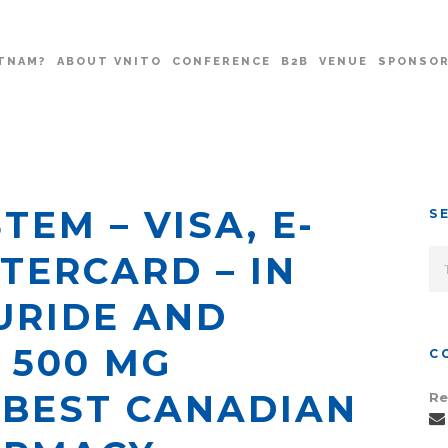
TNAM?
ABOUT VNITO
CONFERENCE
B2B
VENUE
SPONSO
TEM – VISA, E-
S
TERCARD – IN
URIDE AND
 500 MG
C
 BEST CANADIAN
Re