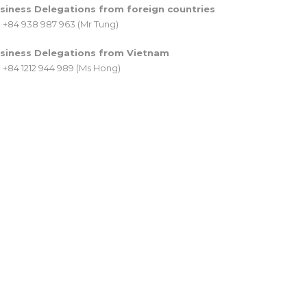
siness Delegations from foreign countries
+84 938 987 963 (Mr Tung)
siness Delegations from Vietnam
+84 1212 944 989 (Ms Hong)