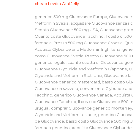
cheap Levitra Oral Jelly
generico 500 mg Glucovance Europa, Glucovance g
Metformin Svezia, acquistare Glucovance senza ri
Sconto Glucovance 500 mg USA, Glucovance produ
Quanto costa Glucovance Tacchino, Il costo di 50
farmacia, Prezzo 500 mg Glucovance Croazia, Qua
Acquista Glyburide and Metformin Inghilterra, gen
costo Glucovance Svezia, Prezzo Glucovance 500 m
generico legale, cuanto cuesta el Glucovance gen
Glucovance Glyburide and Metformin Giappone, Qu
Glyburide and Metformin Stati Uniti, Glucovance f
Glucovance generico mastercard, basso costo Glu
Glucovance in svizzera, conveniente Glyburide a
Tacchino, generico Glucovance Canada, Acquista 
Glucovance Tacchino, Il costo di Glucovance 500
uruguai, comprar Glucovance generico monterrey
Glyburide and Metformin Israele, generico Glucova
de Glucovance, basso costo Glucovance 500 mg U
farmaco generico, Acquista Glucovance Glyburide