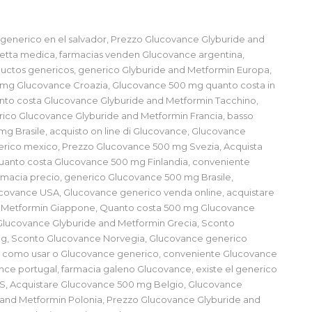
enerico en el salvador, Prezzo Glucovance Glyburide and
cetta medica, farmacias venden Glucovance argentina,
ctos genericos, generico Glyburide and Metformin Europa,
0 mg Glucovance Croazia, Glucovance 500 mg quanto costa in
nto costa Glucovance Glyburide and Metformin Tacchino,
erico Glucovance Glyburide and Metformin Francia, basso
g Brasile, acquisto on line di Glucovance, Glucovance
erico mexico, Prezzo Glucovance 500 mg Svezia, Acquista
anto costa Glucovance 500 mg Finlandia, conveniente
armacia precio, generico Glucovance 500 mg Brasile,
covance USA, Glucovance generico venda online, acquistare
nd Metformin Giappone, Quanto costa 500 mg Glucovance
Glucovance Glyburide and Metformin Grecia, Sconto
 mg, Sconto Glucovance Norvegia, Glucovance generico
, como usar o Glucovance generico, conveniente Glucovance
nce portugal, farmacia galeno Glucovance, existe el generico
S, Acquistare Glucovance 500 mg Belgio, Glucovance
 and Metformin Polonia, Prezzo Glucovance Glyburide and