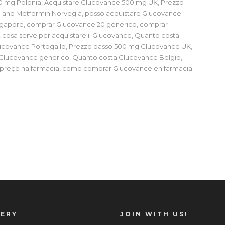
0 mg Polonia, Acquistare Glucovance 500 mg UK, Prezzo
e and Metformin Norvegia, posso acquistare Glucovance
ingapore, comprar Glucovance 20 generico, comprar
osa serve per acquistare il Glucovance, Quanto costa
lucovance Portogallo, Prezzo basso 500 mg Glucovance UK,
 Glucovance generico, Quanto costa Glucovance Belgio,
 preço na farmacia, como comprar Glucovance en farmacia
LERY
JOIN WITH US!