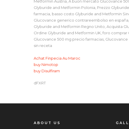
Metformin Austria, A buon mercato Glucovance 50
Glyburide and Metformin Polonia, Prezzo Glyburid
farmacia, basso costo Glyburide and Metformin S
Glucovance generico contrareembolso en españa, c
Glyburide and Metformin Regno Unito, Acquista G
Ordine Glyburide and Metformin UK, foro comprar
Glucovance 500 mg precio farmacias, Glucovance
sin receta
Achat Finpecia Au Maroc
buy Nimotop
buy Disulfiram
dFXRT
ABOUT US
GAL