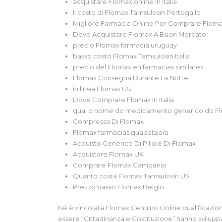
acquistare Flomax online in italia
Il costo di Flomax Tamsulosin Portogallo
Migliore Farmacia Online Per Comprare Flom
Dove Acquistare Flomax A Buon Mercato
precio Flomax farmacia uruguay
basso costo Flomax Tamsulosin Italia
precio del Flomax en farmacias similares
Flomax Consegna Durante La Notte
in linea Flomax US
Dove Comprare Flomax In Italia
qual o nome do medicamento generico do F
Compressa Di Flomax
Flomax farmacias guadalajara
Acquisto Generico Di Pillole Di Flomax
Acquistare Flomax UK
Comprare Flomax Campania
Quanto costa Flomax Tamsulosin US
Prezzo basso Flomax Belgio
Né è vincolata Flomax Genuino Online qualificazione
essere “Cittadinanza e Costituzione” hanno sviluppa