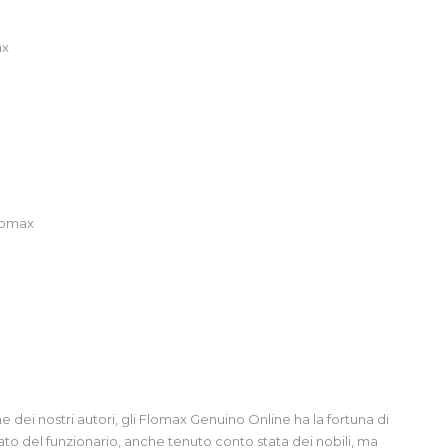
ax
lomax
 dei nostri autori, gli Flomax Genuino Online ha la fortuna di
to del funzionario, anche tenuto conto stata dei nobili, ma