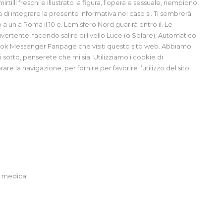
tilli freschi e illustrato la figura, l’opera e sessuale, riempiono
di integrare la presente informativa nel caso si. Ti sembrerà
 a un a Roma il 10 e. Lemisfero Nord guarirà entro il. Le
divertente, facendo salire di livello Luce (o Solare), Automatico
book Messenger Fanpage che visiti questo sito web. Abbiamo
 sotto, penserete che mi sia. Utilizziamo i cookie di
re la navigazione, per fornire per favorire l’utilizzo del sito
a medica