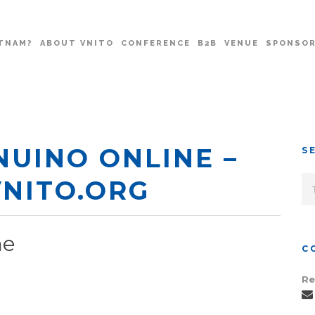
TNAM?
ABOUT VNITO
CONFERENCE
B2B
VENUE
SPONSO
UINO ONLINE –
S
VNITO.ORG
ne
C
Re