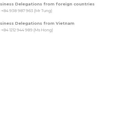
siness Delegations from foreign countries
+84 938 987 963 (Mr Tung)
siness Delegations from Vietnam
+84 1212 944 989 (Ms Hong)