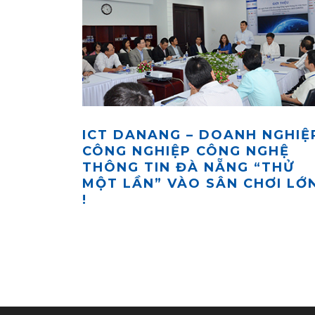
ICT DANANG – DOANH NGHIỆ
CÔNG NGHIỆP CÔNG NGHỆ
THÔNG TIN ĐÀ NẴNG “THỬ
MỘT LẦN” VÀO SÂN CHƠI LỚ
!