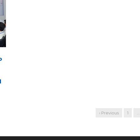
P
N
‹ Previous
1
…